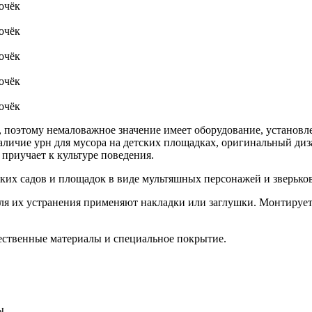
очёк
очёк
очёк
очёк
очёк
 поэтому немаловажное значение имеет оборудование, установле
личие урн для мусора на детских площадках, оригинальный диза
 приучает к культуре поведения.
ских садов и площадок в виде мультяшных персонажей и зверьк
Для их устранения применяют накладки или заглушки. Монтируе
ественные материалы и специальное покрытие.
ы.