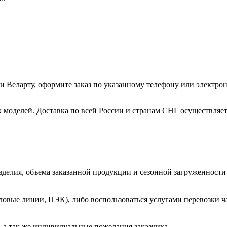
 Веларту, оформите заказ по указанному телефону или электронн
х моделей. Доставка по всей России и странам СНГ осуществля
зделия, объема заказанной продукции и сезонной загруженности
овые линии, ПЭК), либо воспользоваться услугами перевозки ча
 а так же индивидуальные пожелания заказчика.