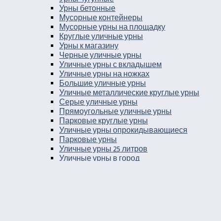
Урны бетонные
Мусорные контейнеры
Мусорные урны на площадку
Круглые уличные урны
Урны к магазину
Черные уличные урны
Уличные урны с вкладышем
Уличные урны на ножках
Большие уличные урны
Уличные металлические круглые урны
Серые уличные урны
Прямоугольные уличные урны
Парковые круглые урны
Уличные урны опрокидывающиеся
Парковые урны
Уличные урны 25 литров
Уличные урны в город
Урны на остановку
Уличные урны с козырьком
Уличные урны навесные
Мусорные ящики уличные
Уличные урны 30 литров
Баки мусорные в парк