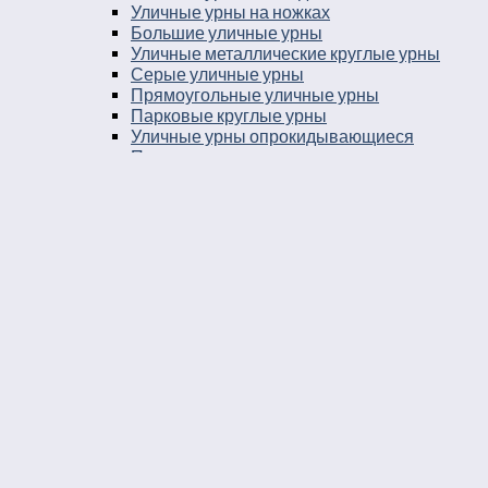
Уличные урны на ножках
Большие уличные урны
Уличные металлические круглые урны
Серые уличные урны
Прямоугольные уличные урны
Парковые круглые урны
Уличные урны опрокидывающиеся
Парковые урны
Уличные урны 25 литров
Уличные урны в город
Урны на остановку
Уличные урны с козырьком
Уличные урны навесные
Мусорные ящики уличные
Уличные урны 30 литров
Баки мусорные в парк
Урны уличные бетонные укомплектованные
ведром вставкой
Урны во двор
Уличные урны пепельницы
Уличные урны напольные пепельницы
Уличные урны пепельницы деревянные
Уличные урны пепельницы металлические