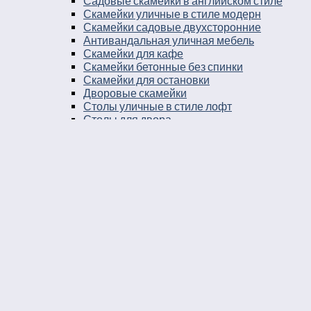
Садовые скамейки в английском стиле
Скамейки уличные в стиле модерн
Скамейки садовые двухсторонние
Антивандальная уличная мебель
Скамейки для кафе
Скамейки бетонные без спинки
Скамейки для остановки
Дворовые скамейки
Столы уличные в стиле лофт
Столы для двора
Урны
Урны стальные
Урны чугунные
Урны бетонные
Мусорные контейнеры
Мусорные урны на площадку
Круглые уличные урны
Урны к магазину
Черные уличные урны
Уличные урны с вкладышем
Уличные урны на ножках
Большие уличные урны
Уличные металлические круглые урны
Серые уличные урны