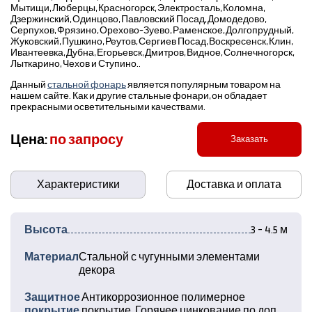
Мытищи, Люберцы, Красногорск, Электросталь, Коломна,
Дзержинский, Одинцово, Павловский Посад, Домодедово,
Серпухов, Фрязино, Орехово-Зуево, Раменское, Долгопрудный,
Жуковский, Пушкино, Реутов, Сергиев Посад, Воскресенск, Клин,
Ивантеевка, Дубна, Егорьевск, Дмитров, Видное, Солнечногорск,
Лыткарино, Чехов и Ступино..
Данный
стальной фонарь
является популярным товаром на
нашем сайте. Как и другие стальные фонари, он обладает
прекрасными осветительными качествами.
Цена:
по запросу
Заказать
Характеристики
Доставка и оплата
Высота
3 - 4.5 м
Материал
Стальной с чугунными элементами
декора
Защитное
Антикоррозионное полимерное
покрытие
покрытие. Горячее цинкование по доп.