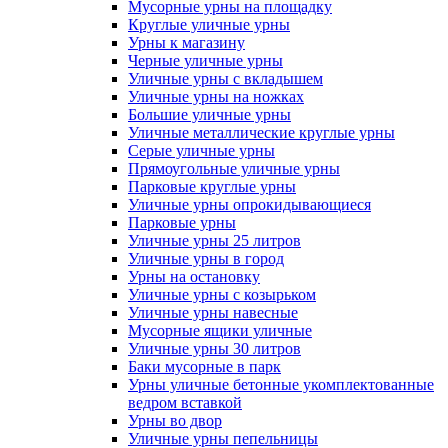
Мусорные урны на площадку
Круглые уличные урны
Урны к магазину
Черные уличные урны
Уличные урны с вкладышем
Уличные урны на ножках
Большие уличные урны
Уличные металлические круглые урны
Серые уличные урны
Прямоугольные уличные урны
Парковые круглые урны
Уличные урны опрокидывающиеся
Парковые урны
Уличные урны 25 литров
Уличные урны в город
Урны на остановку
Уличные урны с козырьком
Уличные урны навесные
Мусорные ящики уличные
Уличные урны 30 литров
Баки мусорные в парк
Урны уличные бетонные укомплектованные
ведром вставкой
Урны во двор
Уличные урны пепельницы