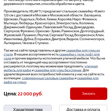
деревянного покрытия, способа обработки и цвета.
Производитель VELARTU предлагает стальную скамейку «Кэмп»
120 см с доставкой в Москве и Московской области : Балашиха,
Щёлково, Подольск, Лобня, Химки, Королёв, Наро-Фоминск,
Мытищи, Люберцы, Красногорск, Электросталь, Коломна,
Дзержинский, Одинцово, Павловский Посад, Домодедово,
Серпухов, Фрязино, Орехово-Зуево, Раменское, Долгопрудный,
Жуковский, Пушкино, Реутов, Сергиев Посад, Воскресенск, Клин,
Ивантеевка, Дубна, Егорьевск, Дмитров, Видное, Солнечногорск,
Лыткарино, Чехов и Ступино..
Так же на сайте представлены и другие
скамейки для улиц из
стали
. В нашем ассортименте есть
скамейки с тиле лофт для
сада
и прочие варианты исполнения уличной мебели. Что бы не
отставать от тенденций наш ассортимент постоянно
расширяется, поэтому мы можем вам предложить:
уличная
мебель для кафе
и
скамейки для улиц без спинки
. Для
удовлетворения всех потребностей клиента у нас на сайте есть
коллекции:
современные садовые скамейки
и
скамейки для
кафе на улицу
.
Цена:
22 000 руб.
Заказать
Характеристики
Доставка и оплата