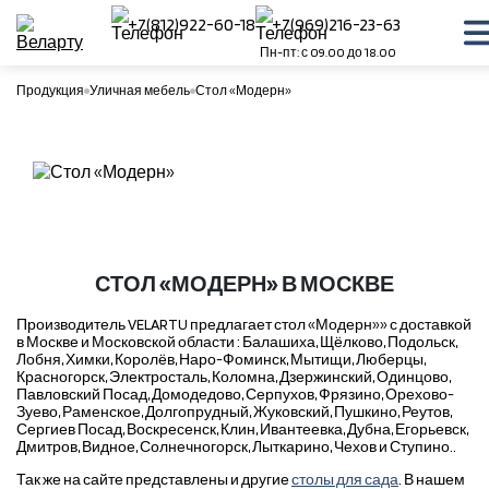
+7(812)922-60-18
+7(969)216-23-63
Пн-пт: с 09.00 до 18.00
Продукция
Уличная мебель
Стол «Модерн»
СТОЛ «МОДЕРН» В МОСКВЕ
Производитель VELARTU предлагает стол «Модерн»» с доставкой
в Москве и Московской области : Балашиха, Щёлково, Подольск,
Лобня, Химки, Королёв, Наро-Фоминск, Мытищи, Люберцы,
Красногорск, Электросталь, Коломна, Дзержинский, Одинцово,
Павловский Посад, Домодедово, Серпухов, Фрязино, Орехово-
Зуево, Раменское, Долгопрудный, Жуковский, Пушкино, Реутов,
Сергиев Посад, Воскресенск, Клин, Ивантеевка, Дубна, Егорьевск,
Дмитров, Видное, Солнечногорск, Лыткарино, Чехов и Ступино..
Так же на сайте представлены и другие
столы для сада
. В нашем