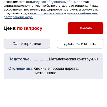
ассортименте есть
садовая обеденная мебель
в прочих
вариантах исполнения. Что бы не отставать от тенденций наш
ассортимент постоянно расширяется, поэтому мы можем вам
предложить
садовые столы из металла
и
уличная мебель для
ресторанов и кафе
.
Цена:
по запросу
Заказать
Характеристики
Доставка и оплата
Подстолье:
Металлическая конструкция
Столешница:
Хвойные породы дерева /
лиственница